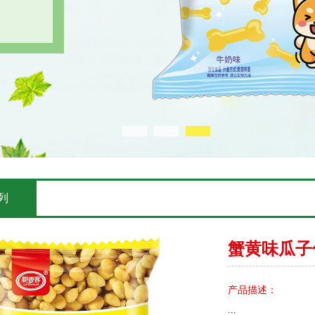
列
蟹黄味瓜子
产品描述：
...