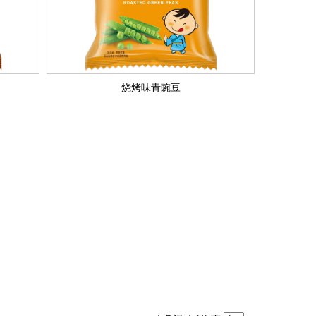
烧烤味青豌豆