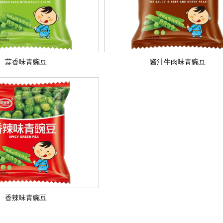
蒜香味青豌豆
酱汁牛肉味青豌豆
香辣味青豌豆