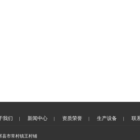
于我们
新闻中心
资质荣誉
生产设备
联
|
|
|
|
河南省辉县市常村镇王村铺