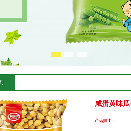
列
咸蛋黄味瓜
产品描述：
...